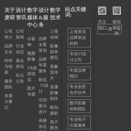
站点关键
关于
设计
数字
设计
数字
词:
麦研
资讯
媒体
&服
技术
关注
移动
中心
务
我们
版官
——请
公司
公司
三维
上海资深
网
简介
新闻
动画
品牌策划
选择
出版
品牌
机构
物
全案
品牌
行业
影像
——
策划
文化
动态
剧本
视频
专业VI设
撰写
影像
品牌
计公司
科研
展会
年度
与创
资讯
形象
VR虚
年度品牌
服务
新
宣传
拟现
站点
顾问
片
实
标志
服务
公告
·VI设
专业创意
团队
直播
图片
计
合作伙伴
影像
专题
发展
制作
空间·
大事
数字影像
展示
记
航拍·
创制团队
设计
摄影
专业电子
画册·
电子
出版服务
杂志
图书