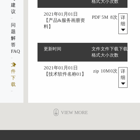
格式
大小
次数
建
议
2021年01月01日
PDF
5M
8次
详
【产品&服务画册资
细
问
料】
题
解
答
更新时间
文件
文件
下载
下载
FAQ
格式
大小
次数
文
2021年01月01日
zip
10M
0次
件
详
【技术软件名称01】
细
下
载
VIEW MORE