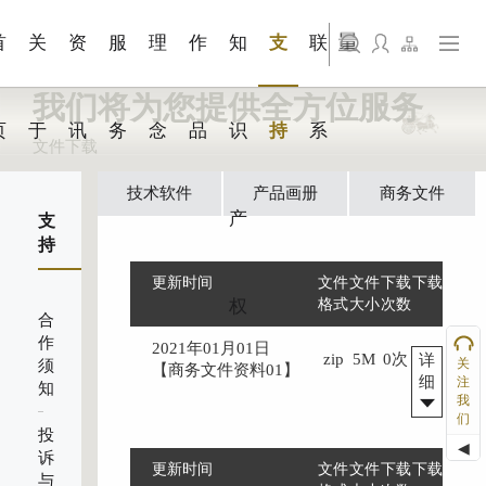
+展会视
知识服
工业耗
品牌官
旗下公司名称三
支持层|麦研团队
发展大事记
艺术展览
影像创作
问题解答FAQ
联系我们
站点公告
商标证书
文件下载
来访预约
觉
务
材
网搭建
首
关
资
服
理
作
知
支
联
旗下公司名称四
我们将为您提供全方位服务
页
于
讯
务
念
品
识
持
系
文件下载
技术软件
产品画册
商务文件
产
支
持
更新时间
文件
文件
下载
下载
权
格式
大小
次数
合
作
2021年01月01日
zip
5M
0次
详
关
须
【商务文件资料01】
细
注
知
我
们
投
◀
诉
更新时间
文件
文件
下载
下载
与