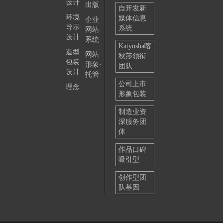
设计
出版
自开发新
环境
媒体信息
企业
导示·
系统
网站
设计
系统
Katyusha喀
造型·
网站
秋莎领衔
包装
形象·
团队
设计
托管
公司上市
理念
形象包装
制造业资
深服务团
体
作品口碑
吸引型
创作型团
队基因