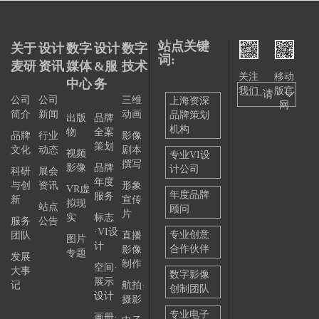
站点关键
关于
设计
数字
设计
数字
词:
麦研
资讯
媒体
&服
技术
关注
移动
中心
务
我们
版官
——请
公司
公司
三维
上海资深
网
简介
新闻
动画
品牌策划
选择
出版
品牌
机构
物
全案
品牌
行业
影像
——
策划
文化
动态
剧本
视频
专业VI设
撰写
影像
品牌
计公司
科研
展会
年度
与创
资讯
形象
VR虚
年度品牌
服务
新
宣传
拟现
站点
顾问
片
实
标志
服务
公告
·VI设
专业创意
团队
直播
图片
计
合作伙伴
影像
专题
发展
制作
空间·
大事
数字影像
展示
记
航拍·
创制团队
设计
摄影
专业电子
画册·