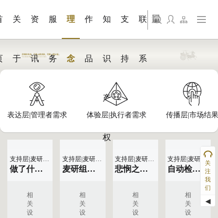
+展会视
知识服
工业耗
品牌官
旗下公司名称三
支持层|麦研团队
发展大事记
艺术展览
影像创作
问题解答FAQ
联系我们
站点公告
商标证书
文件下载
来访预约
觉
务
材
网搭建
首
关
资
服
理
作
知
支
联
旗下公司名称四
页
于
讯
务
念
品
识
持
系
产
表达层|管理者需求
体验层|执行者需求
传播层|市场结
权
支持层|麦研团队
支持层|麦研团队
支持层|麦研团队
支持层|麦研团队
关
做了什么并不重要，意味着什么才是核心！
麦研组织架构白皮书
悲悯之心|设计师|作品
自动检测视频源播放解决方案
注
我
们
相
相
相
相
◀
关
关
关
关
设
设
设
设