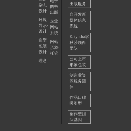
电子
出版服务
杂志
图书
设计
出版
自开发新
环境
媒体信息
企业
导示·
系统
网站
设计
系统
Katyusha喀
造型·
网站
秋莎领衔
包装
形象·
团队
设计
托管
公司上市
理念
形象包装
制造业资
深服务团
体
作品口碑
吸引型
创作型团
队基因