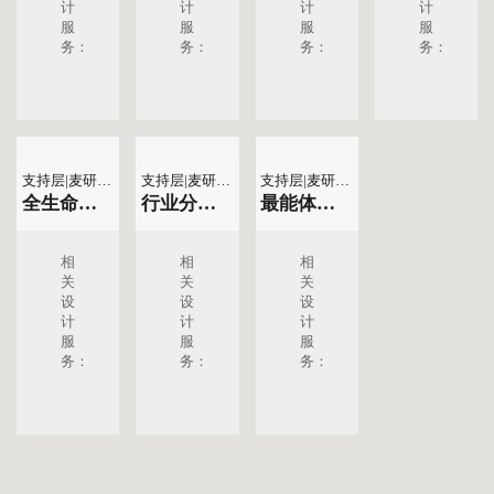
计
计
计
计
服
服
服
服
务：
务：
务：
务：
支持层|麦研团队
支持层|麦研团队
支持层|麦研团队
全生命周期品牌建设与运营
行业分类与需求解决方案矩阵‌
最能体现思想和谋略的符号或图标
相
相
相
关
关
关
设
设
设
计
计
计
服
服
服
务：
务：
务：