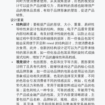
同时方便消费者使用。从美观角度讲，出色的视觉设
计可以提升产品的吸引力，而材料的质感也能增强产
品的整体品质感，有助于品牌形象的塑造，促进产品
销售。
设计要素
结构设计
：要根据产品的形状、大小、重量、易碎性
等特性来设计包装的结构。例如，电子产品通常需要
内部结构紧凑、有良好缓冲性能的包装，以防止在运
输过程中受到震动和碰撞的损坏；而一些食品包装可
能会采用便于开启和 reseal 的结构设计，方便消费者多
次食用。此外，创新的结构设计还可以为产品带来独
特的展示效果，如一些化妆品包装采用的旋转式或抽
屉式结构，增加了产品的趣味性和高档感。
视觉设计
：包括图形、色彩和文字等方面。图形要简
洁明了且具有代表性，能够快速传达产品的核心信息
或品牌形象，如一些运动品牌的包装会使用运动员的
形象或运动相关的图案。色彩的选择至关重要，不同
的色彩会引发消费者不同的情感反应，例如，红色通
常代表活力和热情，常用于能量饮料或运动产品的包
装；蓝色则给人一种专业、可靠的感觉，常被用于电
子产品或金融产品的包装。文字内容要清晰易读，主
要包括产品名称、品牌标识、规格、成分、使用说明
等，其字体、字号和排版都应与整体视觉风格相协