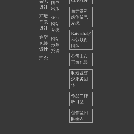
出版服务
杂志
图书
设计
出版
自开发新
环境
媒体信息
企业
导示·
系统
网站
设计
系统
Katyusha喀
造型·
网站
秋莎领衔
包装
形象·
团队
设计
托管
公司上市
理念
形象包装
制造业资
深服务团
体
作品口碑
吸引型
创作型团
队基因