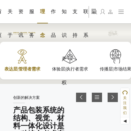
+展会视
知识服
工业耗
品牌官
旗下公司名称三
支持层|麦研团队
发展大事记
艺术展览
影像创作
问题解答FAQ
联系我们
站点公告
商标证书
文件下载
来访预约
觉
务
材
网搭建
首
关
资
服
理
作
知
支
联
旗下公司名称四
页
于
讯
务
念
品
识
持
系
产
表达层|管理者需求
体验层|执行者需求
传播层|市场结
权
创新的解决方案
关
注
我
产品包装系统的
们
结构、视觉、材
◀
料一体化设计是