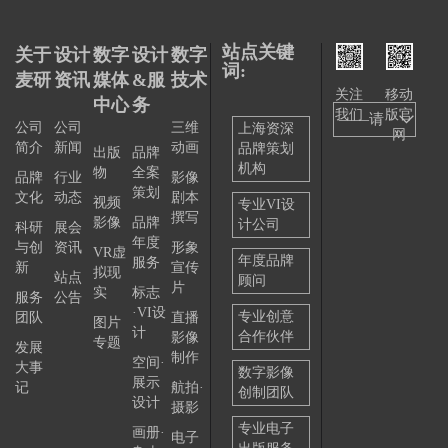
站点关键
关于
设计
数字
设计
数字
词:
麦研
资讯
媒体
&服
技术
关注
移动
中心
务
我们
版官
——请
公司
公司
三维
上海资深
网
简介
新闻
动画
品牌策划
选择
出版
品牌
机构
物
全案
品牌
行业
影像
——
策划
文化
动态
剧本
视频
专业VI设
撰写
影像
品牌
计公司
科研
展会
年度
与创
资讯
形象
VR虚
年度品牌
服务
新
宣传
拟现
站点
顾问
片
实
标志
服务
公告
·VI设
专业创意
团队
直播
图片
计
合作伙伴
影像
专题
发展
制作
空间·
大事
数字影像
展示
记
航拍·
创制团队
设计
摄影
专业电子
画册·
电子