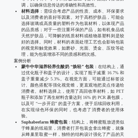
调，以确保信息传达的准确性和高效性。
材料选择
：需综合考虑产品的性质、成本、环保要求
以及消费者的喜好等因素。对于高档护肤品，可能会
选择玻璃或高质量的塑料作为包装材料，以体现产品
的品质感；对于一些注重环保的产品，如有机食品或
天然护肤品，可降解的纸质材料或植物基塑料则是较
好的选择。同时，材料的表面处理工艺也会影响包装
的视觉和触觉效果，如磨砂、光面、烫金、压纹等处
理，能为包装增添不同的质感和档次感。
案例分析
蒙牛中华滋养轻养生酸奶 “焕轻” 包装
：在结构上，通
过优化瓶子和盖子的设计，实现了瓶子减重 16.7% 和
盖子重量减少 5.3%。在视觉方面，可能通过标签设
计、颜色搭配等强化视觉锥，更直观地把卖点传递给
消费者。材料选择上，使用了高回收率材料，如 PET
瓶子和添加了再生材料含量达到 16% 的 PCR 裹包膜，
以及可 “一步开启” 的盖子方案，便于后续回收利用，
在实现绿色环保的同时，也考虑了消费者的使用体
验。
Suphabeefarm 蜂蜜包装
：结构上，将蜂蜜瓶放进类似
于蜂巢的纸箱里，消费者打开包装盒拿出蜂蜜，就像
从蜂巢里取蜜一样，独特的结构设计强化了产品的天