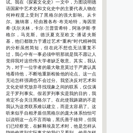
试。我在《探索文化史》一文中，力图说明德
语国家中艺术史和文化史中的主要代表人物在
何种程度上受到了黑格尔的强大影响。从卡
尔。施纳塞，经由雅各布·布克哈特，海因里
希·沃尔夫林，卡尔·兰普雷希特，阿洛伊斯·李
格尔，马克斯。德沃夏克至欧文·潘诺夫斯
基，他们都致力于通过艺术“重构”时代精神我
的分析虽然简短，但在此不想也无法重复不
过，我心中有一事必须申明那就是我不愿让人
觉得我对这些伟大学者缺乏敬意。其实，我认
为，对于一位学者的最大敬意莫过于严肃认真
地看待他，不断地重新检验他的论点。这一点
无论怎样强调也不会过分。我坚决反对艺术和
文化史研究放弃寻找现象之间的联系，仅仅满
足于罗列事实。假若罗列事实是我的目的，我
肯定不会关注黑格尔了。在此使我踌躇的不是
我认为这类联系难以建立，而是太容易了。这
听来似乎自相矛盾但黑格尔的庞大体系怡怡可
以说明这一点不言而喻，黑氏善于雄辩，但我
们已经察觉，在解释埃及艺术时，他是怎样从
隐喻偷渡到实际事实的我们又看到，他是怎样