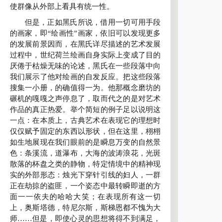
使群像从外部上看具有统一性。
但是，正如黑氏所说，借用一切可用手段
的画家，即“绘画性”画家，依旧可以发现更多
的发展前景因而，在黑氏详尽描述的艺术发展
过程中，世纪荷兰绘画自身实际上变成了目的
厌倦于枯燥无味的论述，黑氏在一些段落中向
我们展示了他对绘画的自发反应。把这些段落
搜集一小册，的确值得一为。他那概念磨坊的
碾机的嘎嘎之声停息了，取而代之的是对艺术
作品的真正热爱。举个简短的例子足以说明这
一点：在本质上，古典艺术在表现它的理想时
仅仅赋予固定的东西以形状，但在这里，栩栩
如生地展现在我们眼前的是瞬息万变的自然景
色：条溪流，道瀑布，大海的波涛浪花，光斑
散落的杯盘之类的静物，特定情境中的精神现
实的外部形态：烛光下穿针引线的妇人，一群
正在劫掠的盗匪，一个姿态中最转瞬即逝的方
面一一依夫的哈哈大笑；在表现所有这一切
上，奥斯塔德，特尼尔斯，斯梯恩都不愧为大
师……但是，即使心灵的思想将得不到满足，