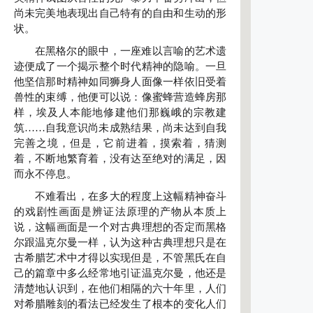
尚未完美地表现出自己特有的自由和生动的形
状。
在黑格尔的眼中，一座难以言喻的艺术遗
迹便成了一个揭示整个时代精神的隐喻。一旦
他坚信那时精神如同狮身人面像一样依旧受着
兽性的束缚，他便可以说：像蜜蜂营造蜂房那
样，埃及人本能地修建他们那巍峨的宗教建
筑……自我意识尚未成熟结果，尚未达到自我
完善之境，但是，它前进着，摸索着，猜测
着，不断地繁育着，没有达至绝对的满足，因
而永不停息。
不难看出，在多大的程度上这幅精神奋斗
的戏剧性画面是辨证法原理的产物从本质上
说，这幅画面是一个对古典理想的否定而黑格
尔跟温克尔曼一样，认为这种古典理想只是在
古希腊艺术中才得以实现但是，不管黑氏在自
己的篇章中多么经常地引证温克尔曼，他还是
清楚地认识到，在他们相隔的六十年里，人们
对希腊雕刻的看法已经发生了根本的变化人们