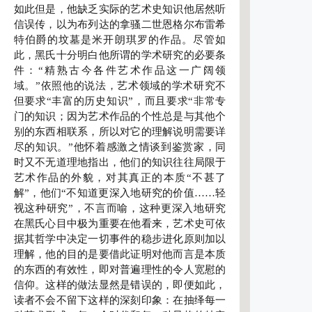
如此但是，他缺乏实际的艺术史知识他居然听
信误传，以为布列达的拿骚二世恩格尔布雷希
特伯爵的坟墓是米开朗琪罗的作品。尽管如
此，黑氏十分明白他所谓的学术研究的必要条
件：“精熟古今各件艺术作品这一广阔领
域。”依照他的说法，艺术领域的学术研究不
但要求“丰富的历史知识”，而且要求“非常专
门的知识；因为艺术作品的个性总是与其他个
别的东西相联系，所以对它的理解说明需要详
尽的知识。”他怀着感激之情谈到鉴赏家，同
时又不无道理地指出，他们的知识往往局限于
艺术作品的外貌，对其真正的本质“不甚了
解”，他们“不知道更深入地研究的价值……轻
视这种研究”，不言而喻，这种更深入地研究
在黑氏心目中极为重要在他看来，艺术史可依
据其哲学中决定一切事件的稳步进化原则加以
理解，他的目的是要借此证明对他而言是本质
的东西的有效性，即对普遍理性的令人宽慰的
信仰。这样的做法显然是错误的，即便如此，
读者不会不留下这样的深刻印象：在抽绎每一