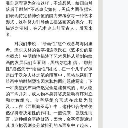
雕刻原理更为合拍这样，不难想见，绘画自然
落后于雕刻”不论事实如何，黑氏力图依据它
们表现特定精神价值的能力来考察每一种艺术
形式，这种努力引导他去描述画家的媒介，其
描述之清晰，在艺术史上前无古人，后无来
者。
对我们来说，“绘画性”这个观念与海因里
希。沃尔夫林的名字相连沃氏在《艺术史的基
本概念》中明确地描述了艺术风格从雕刻向绘
画的发展我们应看到，黑格尔也相信，“雕刻
性”必然先于“绘画性”因此，在一个几乎好像
是出于沃尔夫林之笔的段落中，黑格尔谈到了
绘画中的雕刻塑造因素和构图问题他写道：下
一种类型的布局依然完全是建筑式的，即人物
的平均并列，或人物本身其姿态运动有序对立
和对称组合。金字塔组合形式在此极为普
及……在《西斯庭圣母》中，这种组合方式仍
然保持着决定性的作用。一般说来，就视觉而
言，这种组合平静舒适，因为，金字塔形通过
其顶点把否则会分散排列的东西集中了起来，