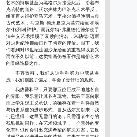
艺术的辩解甚至为黑格尔所接受此后，沿着布
克哈特的道路，沃尔夫林为巴洛克艺术平反，
维克霍夫维护罗马艺术，李格尔偏袒晚期古典
古代艺术，马克斯·德沃夏克为墓穴绘画和埃
尔·格列科辩护。而瓦尔特·弗里德伦德尔使手
法主义艺术摆脱了衰败的污名，米勒德·迈斯
对14世纪晚期绘画作了肯定的评价。眼下，我
们看到对19世纪法国沙龙绘画的重视得以复兴
而在不久以前，这类绘画仍被看作是庸俗艺术
的登峰造极之作。
不容置辩，我们从这种种努力中获益匪
浅：我们摆脱了偏见，学会了更仔细的观察。
我热爱和平，只要那五位巨敌不逾越各自
的界限，我乐意让其各有玩物。我甚至愿向形
而上学乐观主义承认，的确存在着一种将自然
与历史系连的进步形式。自从达尔文以来，我
们已懂得，这里无需目的论，只需适者生存的
残酷机制同样，在艺术领域里，一个意外的变
化有时也许会引出充满希望的解决方案，它反
过来又会促进进一步的选择。首先在古典古代