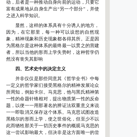
动，后者是一种推动自身向前的运动，只要它
富有成果地从自身生产出“另一个部分”，并使
之进入科学知识。
显然，这样的体系具有十分诱人的地方，
因为，在它那里，每一种可以设想的自然现
象，精神现象和历史现象都各得其所。正是因
为黑格尔是这种体系的最终最一以贯之的营建
者，所以当他的形而上学失势时，这种哲学仍
然没有丧失其影响
四、艺术史中的决定主义
并非仅仅是那些同意其《哲学全书》中每
一定义的哲学家们接受黑格尔的精神发展论众
所周知，例如卡尔。马克思，他与黑氏精神第
一性的命题针锋相对，提出物质第一性的反命
题，以便一一用那著名的辨证法双重意义来说
一一即取消又保存这个体系。马克思试图改造
黑格尔的形而上学，使之世俗化，但至少不以
此而牺牲那关于一切历史事件的概观马克思的
这一尝试影响最大，但决非是这方面唯一的尝