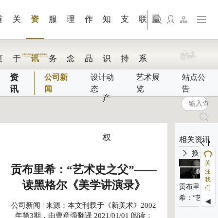
+展会视
知识服
工业耗
品牌官
旗下公司名称三
支持层|麦研团队
发展大事记
艺术展览
影像创作
问题解答FAQ
联系我们
站点公告
商标证书
文件下载
来访预约
觉
务
材
网搭建
首
关
资
服
理
作
知
支
联
旗下公司名称四
页
于
讯
务
念
品
识
持
系
资
公司新
设计动
艺术展
站点公
讯
闻
态
览
告
产
权
相关资讯
换一批
关
贡布里希：“艺术史之父”——
01-01
01-01
注
我
2021
2021
读黑格尔《美学讲演录》
贡布里
贡布里
们
希：“艺术
希：“艺术
◀
公司新闻 | 来源：本文刊载于《新美术》2002
史之
史之
年第3期，由曹意强翻译 2021/01/01 阅读：