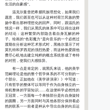
生活的自豪感”。
温克尔曼曾把希腊民族理想化，如果我们
愿意，我们甚至也可以从这种对荷兰民族的赞
扬中看出那种理想化的回声。同时，跟温氏的
情况一样，我们从黑氏的体系中可以得出这样
的结论：这种繁荣内部隐含着自身瓦解的种
子。绘画的“色彩魔力”是向音乐的一个必然过
渡期在分析这种艺术形式时，黑格尔显示了对
莫扎特和罗西尼的强烈热爱，而这种热爱跟他
费尽心机地去建立纯粹的概念系统形成了奇特
的对照，使我们大感惊异。
有一点是肯定的，就黑氏来说，他的美学
范畴理论是他的整个哲学体系的不可分割的一
个部分。正如他在《美学讲演录》》中写道：
只有哲学的整体可以等同于作为自身独立的一
侑机整体的宇宙知识……在这便科学必然性的
王冠里，一方面每一个单独部分是向自身旋转
的圆圈，另一方面同时与其他各部分保持着必
然的联系一一前者是种从中导出自身的向后运