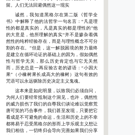
留。人们无法回避偶然这一现实
诚然，我知道黑格尔在第二版《哲学全
书》中解释了他的法哲学一句名言：“凡是理
性的都是真实的，凡是真实的都是理性的”他
的大意是，他所理解的真实“并不是掺杂着偶
然性的纯粹经验存在，而是与理性概念不可分
割的存在。”但是，这一解脱困境的努力最终
是建立在循环论证的基础上的因为，假如偶然
性与哲学无关，那么历史肯定也与它无关然
而，历史总是一再应验古老的谚语：“小因大
果”（小橡树果长成高大的橡树）这句有效的
咒语可以永远驱除历史决定主义鬼魂。
这本来是如此明显，以致我们必须自问，
为何人们要经常抵制这个洞见，也许，偶然性
的威力损伤了我们的自尊我们谈论难以觉察荒
唐可笑的巧合事件，我们甚至发现，只要把它
看成是不可避免的命运，生活和历史上的不幸
都将易于忍受黑格尔的形而上学乐观主义想让
我们相信，一切终归会导向完善如果我们分享