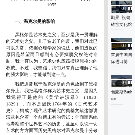
父”——读
父”——读
1055
01-01
01-01
黑格尔《美
黑格尔《美
2021
2021
学讲演录》
学讲演录》
勘景: 祝甸
勘景: 祝甸
一、温克尔曼的影响
砖窑文化馆
砖窑文化馆
黑格尔是艺术史之父，至少是我一贯理解
的艺术史之父。儿子造老子的反，我们对此已
01-01
01-01
习以为常。依据心理学家的说法，他们造反的
2021
2021
原因是希望而且感到有必要摆脱父权绝对专
首届中国国
首届中国国
制。我一直认为，艺术史也应该摆脱黑格尔的
际进口博览
际进口博览
权威。不过，我坚信，我们只有真正理解了他
会
会
的强大影响，才能做到这一点。
01-01
01-01
我把通常属于温克尔曼的角色放到了黑格
2021
2021
尔身上。我把黑格尔称为艺术史之父，是因为
包豪斯Bauh
包豪斯Bauh
我觉得正是他的《美学讲演录》（1820-
aus
aus
a
1829），而不是温氏1764年的《古代艺术
史》，构成了现代艺术研究的奠基文献这部讲
演录包含着一个前所未有的尝试：全面而系统
地考察整个世界艺术的历史，甚至可以说一切
艺术的方方面面历史黑格尔对温克尔曼十分敬