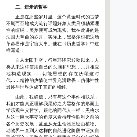
二、进步的哲学
正是在那些岁月里，这个黄金时代的古梦
不期而至地成为流行话题好象人类只须勒紧理
性的缰绳，美梦便可成为现实。我在此讲的是
法国大革命的岁月。实际上，黑格尔也把这场
革命看作是宇宙大事。他在《历史哲学》中这
样写道：
自从太阳升空，行星环绕它转动以来，人
类从未这样使用自己的头脑和思想……并相应
地构造现实……切能思想的存在庆颂这时
代……精神的热情使世界充满敬畏，仿佛神性
最终与世界达成了真正的和解。
由此，我确信，只有与这个事件相联系，
我们才能真正理解我愿称之为黑格尔的形而上
学乐观主义哲学。跟他的同代人一样，黑格尔
从这一巨大事变的角度来看待理性胜利之前的
各个历史发展，甚至从无生命物质经由植物、
动物界一直到人这样的自然进化阶段中证实自