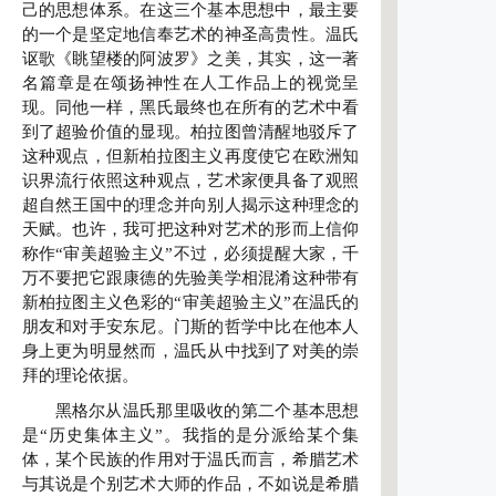
己的思想体系。在这三个基本思想中，最主要
的一个是坚定地信奉艺术的神圣高贵性。温氏
讴歌《眺望楼的阿波罗》之美，其实，这一著
名篇章是在颂扬神性在人工作品上的视觉呈
现。同他一样，黑氏最终也在所有的艺术中看
到了超验价值的显现。柏拉图曾清醒地驳斥了
这种观点，但新柏拉图主义再度使它在欧洲知
识界流行依照这种观点，艺术家便具备了观照
超自然王国中的理念并向别人揭示这种理念的
天赋。也许，我可把这种对艺术的形而上信仰
称作“审美超验主义”不过，必须提醒大家，千
万不要把它跟康德的先验美学相混淆这种带有
新柏拉图主义色彩的“审美超验主义”在温氏的
朋友和对手安东尼。门斯的哲学中比在他本人
身上更为明显然而，温氏从中找到了对美的崇
拜的理论依据。
黑格尔从温氏那里吸收的第二个基本思想
是“历史集体主义”。我指的是分派给某个集
体，某个民族的作用对于温氏而言，希腊艺术
与其说是个别艺术大师的作品，不如说是希腊