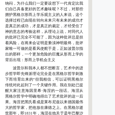
纳闷，为什么我们一定要设想下一代肯定比我
们自己具备更好的艺术趣味呢？不过，对那些
拥护黑格尔形而上学乐观主义的人来说，这个
选择过程已由现在转向未来只有未来的成功才
是真正的成功，才是真正的裁定，才经受住了
神的意志的考验这样，从理论上说，对同代人
的批评已完全不可能了，因为这种批评总是担
着风险，在将来会证明是亵渎神明最终，批评
家唯一可做的是看风使舵于是，正如波普尔指
出的那样，一个更加危险的巨魔从形而上学的
背后出现：形而上学机会主义
波普尔和我本人都不想断言，艺术中的进
步哲学即先锋派理论完全是在黑格尔哲学刺激
下而培育出来的“但我相信，可以证明黑格尔
传统对此起到了一个关键作用。我在别处已提
醒大家注意海因里希·海涅的一段话。海涅从
黑格尔哲学中明确地得出了艺术批评的这一后
果。海涅把黑氏看成是莱布尼兹以来德国最伟
大的哲学家，把他放在康德之上。在黑格尔逝
世那年，即1831年，海涅在他关于是年巴黎沙