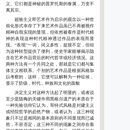
义。它们都是神秘的普罗托斯的眷属，万变不
离其宗。
超验主义即艺术作为启示的观念以一种世
俗化形式幸存了下来艺术作品虽已不再被视作
精神自我实现的显现，但依然被看作是时代精
神的表现这种时代精神透过作品的表现而显
现。“表现”一词，词义多性，捉摸不定，但却
为这种转型提供了便利，使史学家能够揭示隐
含在艺术作品背后的时代哲学或经济情况。这
两种方法有一个共同之处，那就是它们都与集
体主义相联系。个别的艺术作品是根据风格加
以考察的，这样，它便可以解释为一种征候，
显示了阶级，时代，种族和文化的面貌
决定主义对这种方法起了明显的，或者说
至少是隐晦的关键作用黑格尔遗产的本质在于
一种先验信仰它认为，哥特式风格是封建主义
或经院哲学的必然产物，或者认为，这三种现
象只不过是相同的基本原则的不同显现而已诚
然，不容否定，这三种不同的现象之间存在着