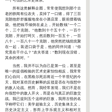
一个可信的艺术史体系。
所有这类解释企图，常常使我想到那个古
老的轶闻有位农夫，卖掉了一口猪，得了三百
克朗他舒舒服服地坐在小酒店里，眼前摆着钱
袋。他把钱币倾倒在桌上，开始数钱”一个二
个，三个克朗。”他数到十个五十个，一百个
克朗，开始打呵欠，然后数到一百五十，一百
八十，一百八十一个克朗，他突然把钱统统聚
在一起，装进口袋于是，他的同伴问道：“你
究竟在干什么？”农夫答道：“数到现在没错，
其余的准对。”
当然，我并不以为自己是第一位，甚至是
唯一的提倡检验的艺术史家怡怡相反，我常常
扪心自问，在黑格尔死后将近一个半世纪的今
天，我对某些历史解释的反驳是否在与假想中
的敌人论战。然而，我经常发现，我们不是在
向假想中的敌人开火，而是在与真正的巨敌交
战。我已提到五个这样的巨敌，我用古怪的名
字称呼它们：美学超验主义，历史集体主义，
历史决定主义，形而上学乐观主义和相对主