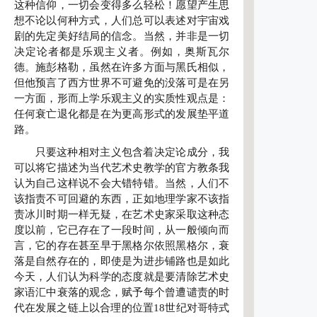
这种信仰，一切会变得多么轻松！愿望产生思
想不论以何种方式，人们总可以表述对宇宙戏
剧的先定美好结局的信念。当然，并非是一切
决定论者都是乐观主义者。例如，奥斯瓦尔
德。施彭格勒，虽然在许多方面与黑氏相似，
但他预言了西方世界不可避免的没落可是在另
一方面，形而上学乐观主义的实质性观点是：
任何衰亡退化都是在为更高形式的发展垫平道
路。
只要这种相对主义包含着决定论成分，我
可以将它描述为当代艺术史教学的官方教条我
认为自己这样说不会大错特错。当然，人们不
该指责不可回避的东西，正如地理学家不该指
责冰川时期一样无疑，在艺术史家采取这种态
度以前，它已存在了一段时间，从一般倾向而
言，它的存在甚至早于黑格尔依照黑格尔，衰
落是自然存在的，即使是为进步铺路也是如此
今天，人们认为科学的态度就是要清除艺术史
家语汇中衰落的观念，赋予每个曾遭谴责的时
代在发展之链上以合理的位置18世纪对哥特式