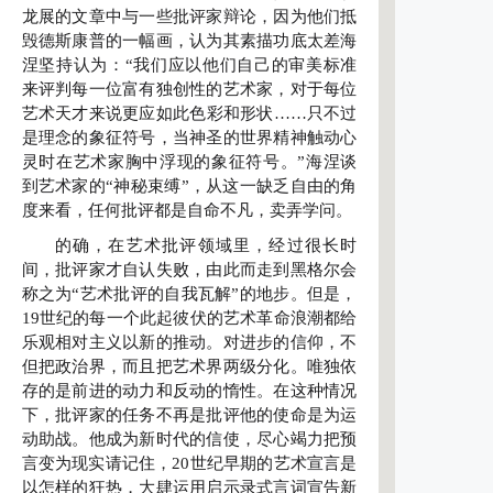
龙展的文章中与一些批评家辩论，因为他们抵
毁德斯康普的一幅画，认为其素描功底太差海
涅坚持认为：“我们应以他们自己的审美标准
来评判每一位富有独创性的艺术家，对于每位
艺术天才来说更应如此色彩和形状……只不过
是理念的象征符号，当神圣的世界精神触动心
灵时在艺术家胸中浮现的象征符号。”海涅谈
到艺术家的“神秘束缚”，从这一缺乏自由的角
度来看，任何批评都是自命不凡，卖弄学问。
的确，在艺术批评领域里，经过很长时
间，批评家才自认失败，由此而走到黑格尔会
称之为“艺术批评的自我瓦解”的地步。但是，
19世纪的每一个此起彼伏的艺术革命浪潮都给
乐观相对主义以新的推动。对进步的信仰，不
但把政治界，而且把艺术界两级分化。唯独依
存的是前进的动力和反动的惰性。在这种情况
下，批评家的任务不再是批评他的使命是为运
动助战。他成为新时代的信使，尽心竭力把预
言变为现实请记住，20世纪早期的艺术宣言是
以怎样的狂热，大肆运用启示录式言词宣告新