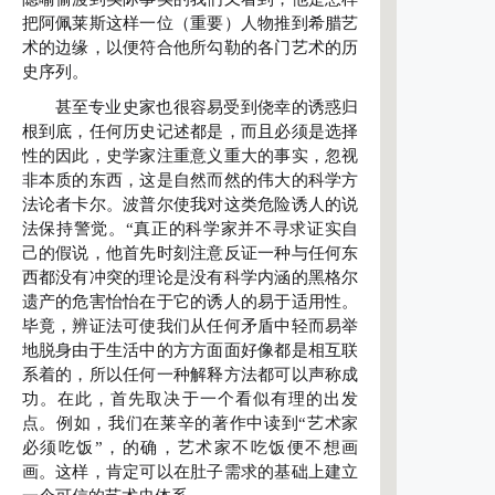
把阿佩莱斯这样一位（重要）人物推到希腊艺
术的边缘，以便符合他所勾勒的各门艺术的历
史序列。
甚至专业史家也很容易受到侥幸的诱惑归
根到底，任何历史记述都是，而且必须是选择
性的因此，史学家注重意义重大的事实，忽视
非本质的东西，这是自然而然的伟大的科学方
法论者卡尔。波普尔使我对这类危险诱人的说
法保持警觉。“真正的科学家并不寻求证实自
己的假说，他首先时刻注意反证一种与任何东
西都没有冲突的理论是没有科学内涵的黑格尔
遗产的危害怡怡在于它的诱人的易于适用性。
毕竟，辨证法可使我们从任何矛盾中轻而易举
地脱身由于生活中的方方面面好像都是相互联
系着的，所以任何一种解释方法都可以声称成
功。在此，首先取决于一个看似有理的出发
点。例如，我们在莱辛的著作中读到“艺术家
必须吃饭”，的确，艺术家不吃饭便不想画
画。这样，肯定可以在肚子需求的基础上建立