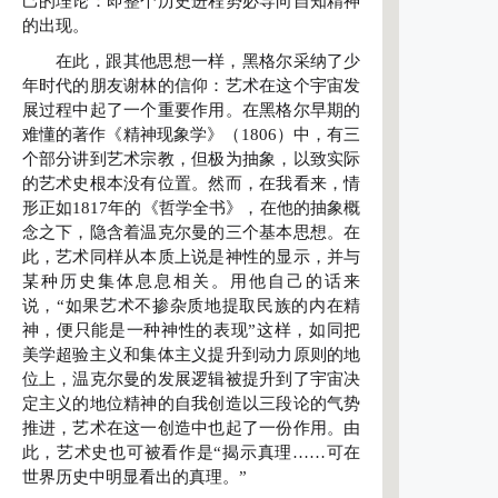
己的理论：即整个历史进程势必导向自知精神
的出现。
在此，跟其他思想一样，黑格尔采纳了少
年时代的朋友谢林的信仰：艺术在这个宇宙发
展过程中起了一个重要作用。在黑格尔早期的
难懂的著作《精神现象学》（1806）中，有三
个部分讲到艺术宗教，但极为抽象，以致实际
的艺术史根本没有位置。然而，在我看来，情
形正如1817年的《哲学全书》，在他的抽象概
念之下，隐含着温克尔曼的三个基本思想。在
此，艺术同样从本质上说是神性的显示，并与
某种历史集体息息相关。用他自己的话来
说，“如果艺术不掺杂质地提取民族的内在精
神，便只能是一种神性的表现”这样，如同把
美学超验主义和集体主义提升到动力原则的地
位上，温克尔曼的发展逻辑被提升到了宇宙决
定主义的地位精神的自我创造以三段论的气势
推进，艺术在这一创造中也起了一份作用。由
此，艺术史也可被看作是“揭示真理……可在
世界历史中明显看出的真理。”