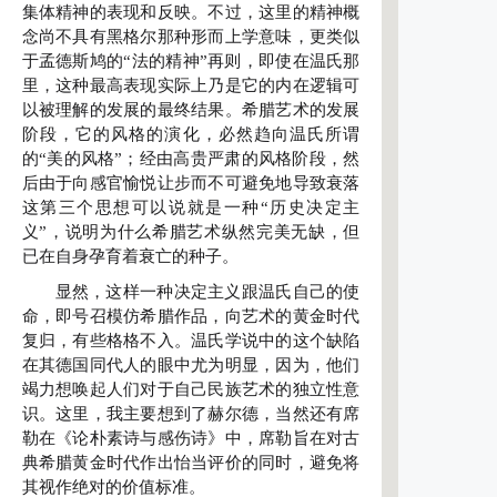
集体精神的表现和反映。不过，这里的精神概
念尚不具有黑格尔那种形而上学意味，更类似
于孟德斯鸠的“法的精神”再则，即使在温氏那
里，这种最高表现实际上乃是它的内在逻辑可
以被理解的发展的最终结果。希腊艺术的发展
阶段，它的风格的演化，必然趋向温氏所谓
的“美的风格”；经由高贵严肃的风格阶段，然
后由于向感官愉悦让步而不可避免地导致衰落
这第三个思想可以说就是一种“历史决定主
义”，说明为什么希腊艺术纵然完美无缺，但
已在自身孕育着衰亡的种子。
显然，这样一种决定主义跟温氏自己的使
命，即号召模仿希腊作品，向艺术的黄金时代
复归，有些格格不入。温氏学说中的这个缺陷
在其德国同代人的眼中尤为明显，因为，他们
竭力想唤起人们对于自己民族艺术的独立性意
识。这里，我主要想到了赫尔德，当然还有席
勒在《论朴素诗与感伤诗》中，席勒旨在对古
典希腊黄金时代作出怡当评价的同时，避免将
其视作绝对的价值标准。