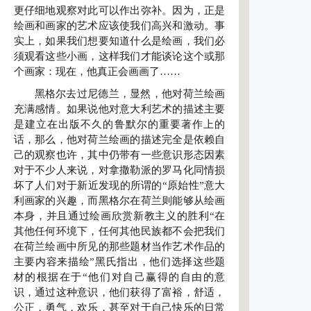
更仔细地观察对此可以作出弥补。因为，正是
绘画和画家的艺术应该使我们高兴和激动。事
实上，如果我们想要知道什么是绘画，我们必
须观看这些小画，这样我们才能谈论这个或那
个画家：现在，他真正会画画了……
黑格尔去过尼德兰，显然，他对荷兰绘画
充满感情。如果说他对意大利艺术的描述主要
是建立在出版不久的鲁默尔的重要著作上的
话，那么，他对荷兰绘画的描述完全是依赖自
己的观察也许，其中仍带有一些意识形态因素
对于不少人来说，对拿撒勒派的罗马化同情损
坏了人们对于新近发现的所谓的“原始性”意大
利画家的兴趣，而黑格尔在荷兰则能够从绘画
本身，并且通过绘画欣赏新教主义的胜利“在
其他任何环境下，任何其他民族都不会把我们
在荷兰绘画中所见的那些题材当作艺术作品的
主要内容来描绘”黑氏指出，他们选择这些题
材的根据在于“他们对自己赢得的自由的意
识，通过这种意识，他们获得了富裕，舒适，
公正，勇气，欢乐，甚至对于自己快乐的日常