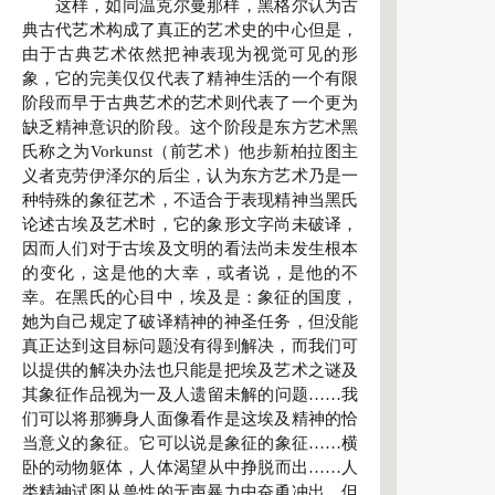
这样，如同温克尔曼那样，黑格尔认为古
典古代艺术构成了真正的艺术史的中心但是，
由于古典艺术依然把神表现为视觉可见的形
象，它的完美仅仅代表了精神生活的一个有限
阶段而早于古典艺术的艺术则代表了一个更为
缺乏精神意识的阶段。这个阶段是东方艺术黑
氏称之为Vorkunst（前艺术）他步新柏拉图主
义者克劳伊泽尔的后尘，认为东方艺术乃是一
种特殊的象征艺术，不适合于表现精神当黑氏
论述古埃及艺术时，它的象形文字尚未破译，
因而人们对于古埃及文明的看法尚未发生根本
的变化，这是他的大幸，或者说，是他的不
幸。在黑氏的心目中，埃及是：象征的国度，
她为自己规定了破译精神的神圣任务，但没能
真正达到这目标问题没有得到解决，而我们可
以提供的解决办法也只能是把埃及艺术之谜及
其象征作品视为一及人遗留未解的问题……我
们可以将那狮身人面像看作是这埃及精神的恰
当意义的象征。它可以说是象征的象征……横
卧的动物躯体，人体渴望从中挣脱而出……人
类精神试图从兽性的无声暴力中奋勇冲出，但