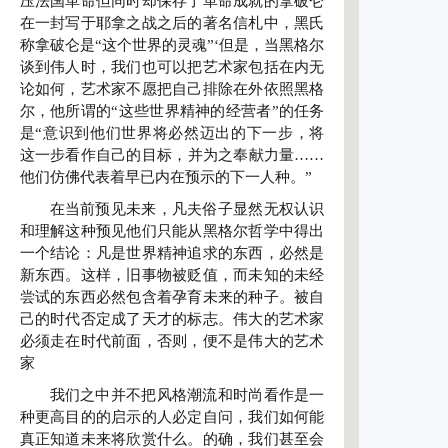
压法国革命但同时却保存了革命成就的拿破仑
在一封写于耶拿之战之后的著名信札中，黑氏
称拿破仑是“这个世界的灵魂”‘但是，当黑格尔
谈到伟人时，我们也可以把艺术家包括在内无
论如何，艺术家不愿把自己排除在外依照黑格
尔，他所谓的“这些世界精神的经营者”的任务
是“意识到他们世界将必然迈出的下一步，将
这一步看作自己的目标，并为之奉献力量……
他们仿佛代表着早已内在预示的下一人种。”
在当前预见未来，凡夫俗子显然无权认识
和理解这种预见他们只能从黑格尔哲学中得出
一个结论：凡是世界精神追求的东西，必然是
新东西。这样，旧事物被贬值，而未知的未经
尝试的东西必然包含着孕育未来的种子。被自
己的时代否定成了天才的标志。伟大的艺术家
必须走在时代前面，否则，便不是伟大的艺术
家
我们之中并不把风格潮流和时尚看作是一
种更高目的的启示的人必定自问，我们如何能
真正知道未来将欣赏什么。的确，我们甚至会