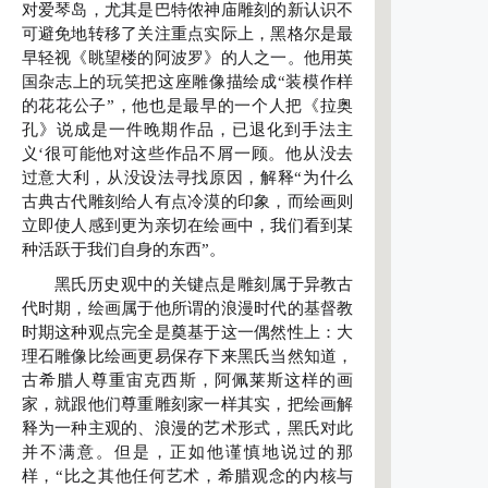
对爱琴岛，尤其是巴特侬神庙雕刻的新认识不
可避免地转移了关注重点实际上，黑格尔是最
早轻视《眺望楼的阿波罗》的人之一。他用英
国杂志上的玩笑把这座雕像描绘成“装模作样
的花花公子”，他也是最早的一个人把《拉奥
孔》说成是一件晚期作品，已退化到手法主
义‘很可能他对这些作品不屑一顾。他从没去
过意大利，从没设法寻找原因，解释“为什么
古典古代雕刻给人有点冷漠的印象，而绘画则
立即使人感到更为亲切在绘画中，我们看到某
种活跃于我们自身的东西”。
黑氏历史观中的关键点是雕刻属于异教古
代时期，绘画属于他所谓的浪漫时代的基督教
时期这种观点完全是奠基于这一偶然性上：大
理石雕像比绘画更易保存下来黑氏当然知道，
古希腊人尊重宙克西斯，阿佩莱斯这样的画
家，就跟他们尊重雕刻家一样其实，把绘画解
释为一种主观的、浪漫的艺术形式，黑氏对此
并不满意。但是，正如他谨慎地说过的那
样，“比之其他任何艺术，希腊观念的内核与