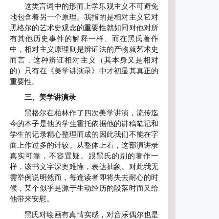
这类言词中的形而上学乐观主义不可避免
地包含着另一个原理。我指的是相对主义它对
黑格尔的艺术史观念的重要性就如同对他对所
有其他历史事件的解释一样、而在黑氏著作
中，相对主义原理则是辨证法的产物就艺术史
而言，这种辨证相对主义（其本身又是相对
的）只有在《美学讲演录》中才初显其真正的
重要性。
三、美学讲演录
黑格尔在柏林作了四次美学讲演，流传迄
今的本子是他的学生霍托依据他的讲稿笔记和
学生的记录精心整理而成的因此我们不能在字
面上作过多的计较。从整体上看，这部演讲录
真实可靠，不容置疑。跟黑氏的别的著作一
样，该书文字深奥难懂，表达抽象。对此我无
需举例说明然而，每逢读者即将失去耐心的时
候，某个似乎是源于生动经历的段落时而又给
他带来安慰。
黑氏对绘画有真情实感，对音乐偶尔也是