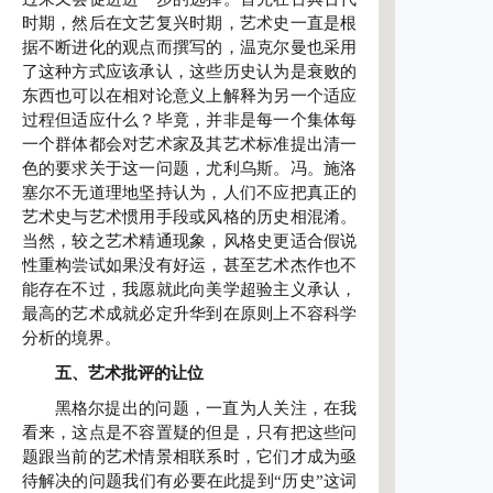
时期，然后在文艺复兴时期，艺术史一直是根
据不断进化的观点而撰写的，温克尔曼也采用
了这种方式应该承认，这些历史认为是衰败的
东西也可以在相对论意义上解释为另一个适应
过程但适应什么？毕竟，并非是每一个集体每
一个群体都会对艺术家及其艺术标准提出清一
色的要求关于这一问题，尤利乌斯。冯。施洛
塞尔不无道理地坚持认为，人们不应把真正的
艺术史与艺术惯用手段或风格的历史相混淆。
当然，较之艺术精通现象，风格史更适合假说
性重构尝试如果没有好运，甚至艺术杰作也不
能存在不过，我愿就此向美学超验主义承认，
最高的艺术成就必定升华到在原则上不容科学
分析的境界。
五、艺术批评的让位
黑格尔提出的问题，一直为人关注，在我
看来，这点是不容置疑的但是，只有把这些问
题跟当前的艺术情景相联系时，它们才成为亟
待解决的问题我们有必要在此提到“历史”这词