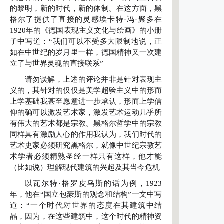
的黎明，新的时代，新的体制。在这方面，黑
格尔了提供了直接的灵感埃卡特·冯·聚多在
1920年的《德国表现主义文化与绘画》的小册
子中写道：“我们可以不受多大限制地说，正
如在中世纪的岁月里一样，德国精神又一次建
立了与世界灵魂的直接联系”
请勿误解，上述的评论并非是针对表现主
义的，其针对的仅仅是美学超验主义中的形而
上学基础我甚至愿意进一步承认，形而上学信
仰的确可以激发艺术家，激发艺术运动几乎所
有伟大的艺术都是宗教。黑格尔哲学中的宗教
同样具有激励人心的作用我认为，我们时代的
艺术史家必须研究黑格尔，就像中世纪宗教艺
术学者必须精熟圣经一样只有这样，他才能
（比如说）理解现代建筑的兴起及其当今危机
以瓦尔特·格罗皮乌斯的话为例，1923
年，他在“国立包豪斯的观念和结构”一文中写
道：“一个时代对世界的态度在其建筑中结
晶，因为，在这些建筑中，这个时代的精神资