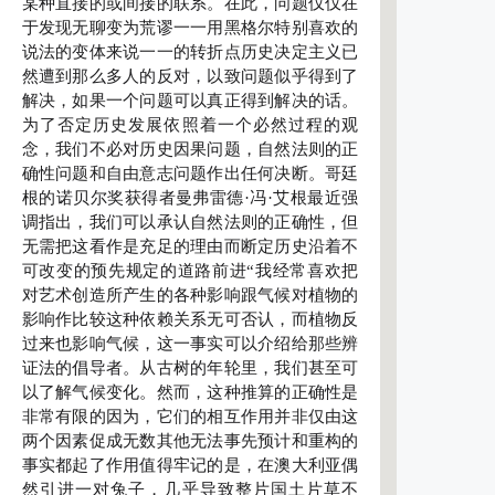
某种直接的或间接的联系。在此，问题仅仅在
于发现无聊变为荒谬一一用黑格尔特别喜欢的
说法的变体来说一一的转折点历史决定主义已
然遭到那么多人的反对，以致问题似乎得到了
解决，如果一个问题可以真正得到解决的话。
为了否定历史发展依照着一个必然过程的观
念，我们不必对历史因果问题，自然法则的正
确性问题和自由意志问题作出任何决断。哥廷
根的诺贝尔奖获得者曼弗雷德·冯·艾根最近强
调指出，我们可以承认自然法则的正确性，但
无需把这看作是充足的理由而断定历史沿着不
可改变的预先规定的道路前进“我经常喜欢把
对艺术创造所产生的各种影响跟气候对植物的
影响作比较这种依赖关系无可否认，而植物反
过来也影响气候，这一事实可以介绍给那些辨
证法的倡导者。从古树的年轮里，我们甚至可
以了解气候变化。然而，这种推算的正确性是
非常有限的因为，它们的相互作用并非仅由这
两个因素促成无数其他无法事先预计和重构的
事实都起了作用值得牢记的是，在澳大利亚偶
然引进一对兔子，几乎导致整片国土片草不